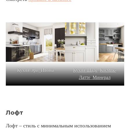
Кухня Эри_Ивона
Кухня Шаде_Космик-
Латте_Минерал
Лофт
Лофт – стиль с минимальным использованием