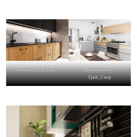
Кухня Калипсо
Кухня Петра_Терра
Грей_Сноу