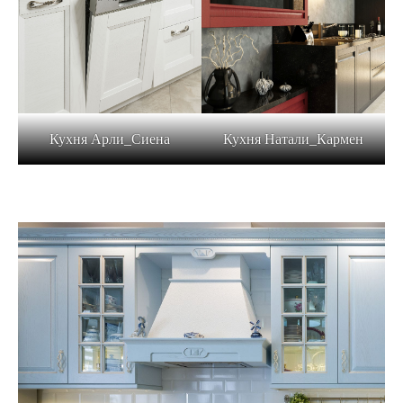
Кухня Арли_Сиена
Кухня Натали_Кармен