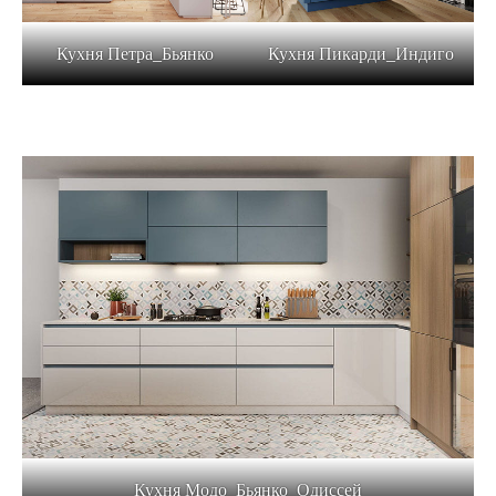
Кухня Петра_Бьянко
Кухня Пикарди_Индиго
Кухня Модо_Бьянко_Одиссей