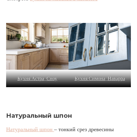
Кухня Астра_Сноу
Кухня Симона_Наварра
Натуральный шпон
Натуральный шпон
– тонкий срез древесины